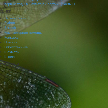
первые ходы в шахматной партии” (Часть 1)
брики
IT-технологии
Python
Scratch
Компьютерная помощь
Конкурсы
Новости
Робототехника
Шахматы
Школа
стижения