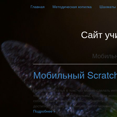
Главная
Методическая копилка
Шахматы
Сайт уч
Мобиль
Мобильный Scratc
Небольшая статья о том, что можно сделать инте
том, как создавать мультфильмы, игры, как исп
собственные костюмы, фоны, добавлять спрайты 
достигнут! Однако нет, именно в этот момент 
Подробнее »