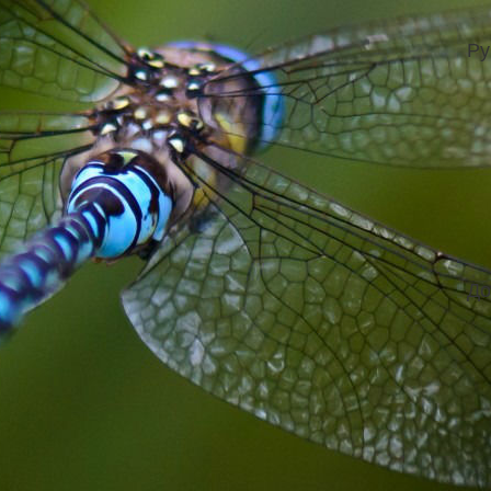
Ру
До