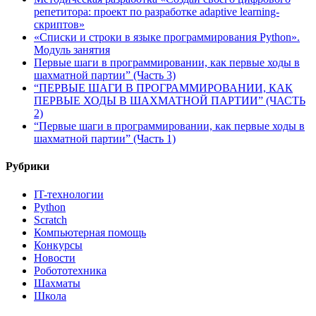
репетитора: проект по разработке adaptive learning-
скриптов»
«Списки и строки в языке программирования Python».
Модуль занятия
Первые шаги в программировании, как первые ходы в
шахматной партии” (Часть 3)
“ПЕРВЫЕ ШАГИ В ПРОГРАММИРОВАНИИ, КАК
ПЕРВЫЕ ХОДЫ В ШАХМАТНОЙ ПАРТИИ” (ЧАСТЬ
2)
“Первые шаги в программировании, как первые ходы в
шахматной партии” (Часть 1)
Рубрики
IT-технологии
Python
Scratch
Компьютерная помощь
Конкурсы
Новости
Робототехника
Шахматы
Школа