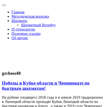
Toggle
navigation
Главная
Методическая копилка
Шахматы
Шахматный Всеобуч
IT-технологии
Полезные ссылки
Об авторе
Сайт учителя информатики Дзантиева
З.А.
grchess48
Победы в Кубке области и Чемпионате по
быстрым шахматам!
На рубеже уходящего 2018 года и в начале 2019 традиционно
в Липецкой области проходят Кубок Липецкой области по
быстрым шахматам и блицу , а также в 2019 году Чемпионат