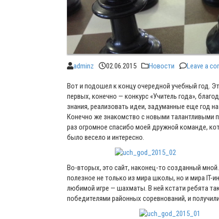
adminz
02.06.2015
Новости
Leave a c
Вот и подошел к концу очередной учебный год. Э
первых, конечно — конкурс «Учитель года», благ
знания, реализовать идеи, задуманные еще год н
Конечно же знакомство с новыми талантливыми п
раз огромное спасибо моей дружной команде, кот
было весело и интересно.
Во-вторых, это сайт, наконец-то созданный мной
полезное не только из мира школы, но и мира IT-
любимой игре — шахматы. В ней кстати ребята та
победителями районных соревнований, и получил