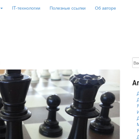
IT-технологии
Полезные ссылки
Об авторе
ителя информатики Дзанти
!
Ar