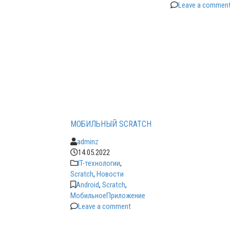
Leave a commen
МОБИЛЬНЫЙ SCRATCH
adminz
14.05.2022
IT-технологии
,
Scratch
,
Новости
Android
,
Scratch
,
МобильноеПриложение
Leave a comment