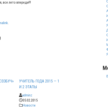
 все лето впереди!!!
А
malink
.
g
M
СЕОБУЧ»
УЧИТЕЛЬ ГОДА 2015 — 1
И 2 ЭТАПЫ
adminz
05.02.2015
Новости