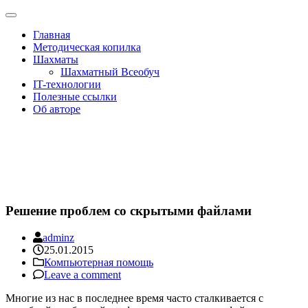
Toggle
navigation
Главная
Методическая копилка
Шахматы
Шахматный Всеобуч
IT-технологии
Полезные ссылки
Об авторе
Сайт учителя информатики Дзантиева
З.А.
Решение проблем со скрытыми файлами
adminz
25.01.2015
Компьютерная помощь
Leave a comment
Многие из нас в последнее время часто сталкивается с