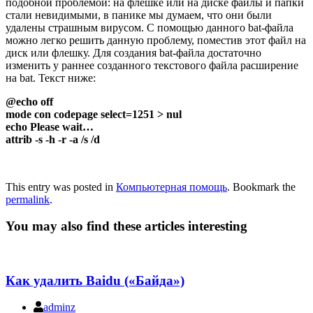
подобной проблемой: на флешке или на диске файлы и папки
стали невидимыми, в панике мы думаем, что они были
удалены страшным вирусом. С помощью данного bat-файла
можно легко решить данную проблему, поместив этот файл на
диск или флешку. Для создания bat-файла достаточно
изменить у раннее созданного текстового файла расширение
на bat. Текст ниже:
@echo off
mode con codepage select=1251 > nul
echo Please wait…
attrib -s -h -r -a /s /d
This entry was posted in
Компьютерная помощь
. Bookmark the
permalink
.
You may also find these articles interesting
Как удалить Baidu («Байда»)
adminz